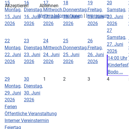
15
16
17
18
19
20
Akzeptieren
Ablehnen
Montag,
Dienstag,
Mittwoch,
Donnerstag,
Freitag,
Samstag,
Weitere Informationen
|
Impressum
15. Juni
16. Juni
17. Juni
18. Juni
19. Juni
20. Juni
2026
2026
2026
2026
2026
2026
27
Samstag,
22
23
24
25
26
27. Juni
Montag,
Dienstag,
Mittwoch,
Donnerstag,
Freitag,
2026
22. Juni
23. Juni
24. Juni
25. Juni
26. Juni
14:00 Uhr
2026
2026
2026
2026
2026
Kinderfest
Bodo ...
29
30
1
2
3
4
Montag,
Dienstag,
29. Juni
30. Juni
2026
2026
Ferien
Öffentliche Veranstaltung
Interner Vereinstermin
Feiertag