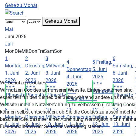
Gehe zu Monat
Gehe zu Monat
Mai
Juni 2026
Juli
Mon
Die
Mit
Don
Fre
Sam
Son
1
2
3
6
4
5
Freitag,
Montag,
Dienstag,
Mittwoch,
Samstag,
Donnerstag,
5. Juni
1. Juni
2. Juni
3. Juni
6. Juni
4. Juni
2026
2026
2026
2026
2026
Wir benutzen Cookies
2026
* * *
* * *
* * *
* * *
* * *
Wir nutzen Cookies auf unserer Website. Einige von ihnen sind
* * *
Pfingstfe
Pfingstfe
Pfingstfe
Pfingstfe
Pfingstfe
essenziell für den Betrieb der Seite, während andere uns helfen,
Pfingstfe ...
...
...
...
...
...
Website und die Nutzererfahrung zu verbessern (Tracking Cookie
8
9
10
11
12
13
können selbst entscheiden, ob Sie die Cookies zulassen möchten
Montag,
Dienstag,
Mittwoch,
Donnerstag,
Freitag,
Samstag,
beachten Sie, dass bei einer Ablehnung womöglich nicht mehr a
8. Juni
9. Juni
10. Juni
11. Juni
12. Juni
13. Juni
Funktionalitäten der Seite zur Verfügung stehen.
2026
2026
2026
2026
2026
2026