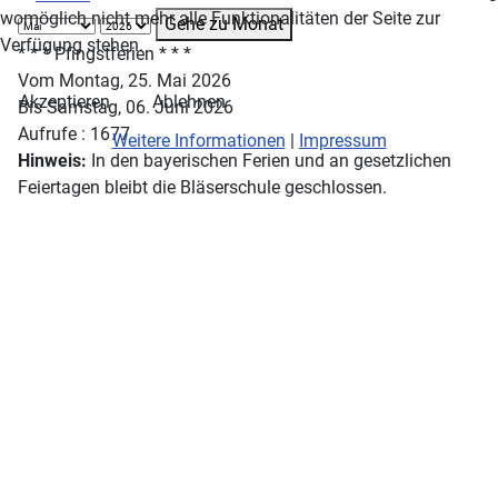
womöglich nicht mehr alle Funktionalitäten der Seite zur
Gehe zu Monat
Verfügung stehen.
* * * Pfingstferien * * *
Vom Montag, 25. Mai 2026
Akzeptieren
Ablehnen
Bis Samstag, 06. Juni 2026
Aufrufe
: 1677
Weitere Informationen
|
Impressum
Hinweis:
In den bayerischen Ferien und an gesetzlichen
Feiertagen bleibt die Bläserschule geschlossen.