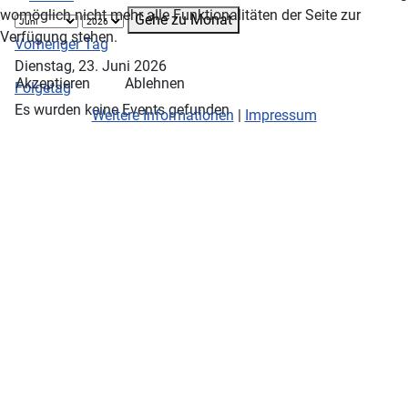
womöglich nicht mehr alle Funktionalitäten der Seite zur
Gehe zu Monat
Verfügung stehen.
Vorheriger Tag
Dienstag, 23. Juni 2026
Akzeptieren
Ablehnen
Folgetag
Es wurden keine Events gefunden
Weitere Informationen
|
Impressum