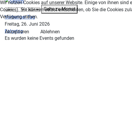
Wir nutzen Cookies auf unserer Website. Einige von ihnen sind e
Gehe zu Monat
Cookies). Sie können selbst entscheiden, ob Sie die Cookies zul
Verfügung stehen.
Vorheriger Tag
Freitag, 26. Juni 2026
Folgetag
Akzeptieren
Ablehnen
Es wurden keine Events gefunden