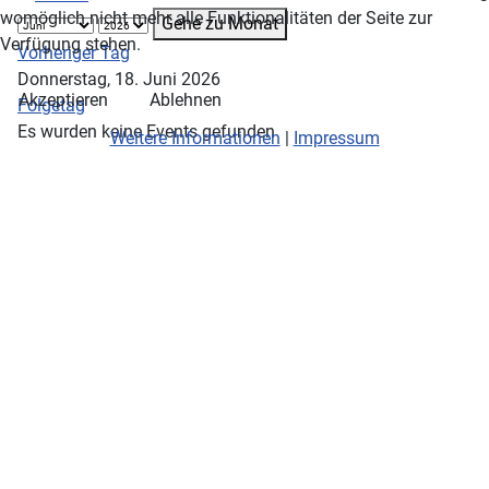
womöglich nicht mehr alle Funktionalitäten der Seite zur
Gehe zu Monat
Verfügung stehen.
Vorheriger Tag
Donnerstag, 18. Juni 2026
Akzeptieren
Ablehnen
Folgetag
Es wurden keine Events gefunden
Weitere Informationen
|
Impressum