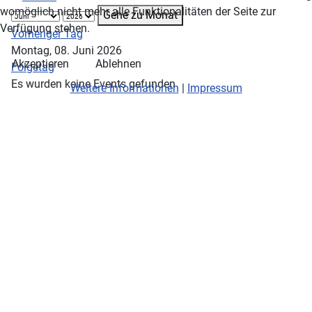
womöglich nicht mehr alle Funktionalitäten der Seite zur
Gehe zu Monat
Verfügung stehen.
Vorheriger Tag
Montag, 08. Juni 2026
Akzeptieren
Ablehnen
Folgetag
Es wurden keine Events gefunden
Weitere Informationen
|
Impressum