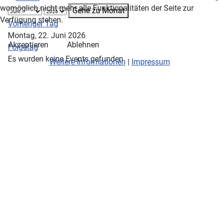
womöglich nicht mehr alle Funktionalitäten der Seite zur
Gehe zu Monat
Verfügung stehen.
Vorheriger Tag
Montag, 22. Juni 2026
Akzeptieren
Ablehnen
Folgetag
Es wurden keine Events gefunden
Weitere Informationen
|
Impressum