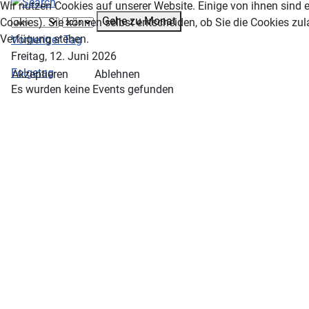
Wir nutzen Cookies auf unserer Website. Einige von ihnen sind e
Gehe zu Monat
Cookies). Sie können selbst entscheiden, ob Sie die Cookies zul
Verfügung stehen.
Vorheriger Tag
Freitag, 12. Juni 2026
Folgetag
Akzeptieren
Ablehnen
Es wurden keine Events gefunden