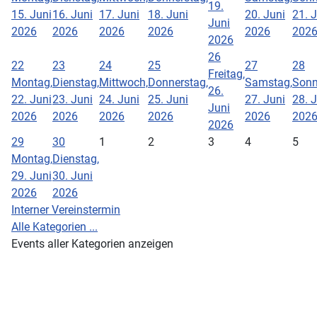
19.
15. Juni
16. Juni
17. Juni
18. Juni
20. Juni
21. 
Juni
2026
2026
2026
2026
2026
202
2026
26
22
23
24
25
27
28
Freitag,
Montag,
Dienstag,
Mittwoch,
Donnerstag,
Samstag,
Sonn
26.
22. Juni
23. Juni
24. Juni
25. Juni
27. Juni
28. 
Juni
2026
2026
2026
2026
2026
202
2026
29
30
1
2
3
4
5
Montag,
Dienstag,
29. Juni
30. Juni
2026
2026
Interner Vereinstermin
Alle Kategorien ...
Events aller Kategorien anzeigen