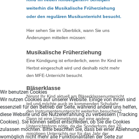
weiterhin die Musikalische Früherziehung
oder den regulären Musikunterricht besucht.
Hier sehen Sie im Überblick, wann Sie uns
Änderungen mitteilen müssen:
Musikalische Früherziehung
Eine Kündigung ist erforderlich, wenn Ihr Kind im
Herbst eingeschult wird und deshalb nicht mehr
den MFE-Unterricht besucht.
Bläserklasse
Wir benutzen Cookies
Nimmt Ihr Kind aktuell am
Bläserklassenunterricht
Wir nutzen Cookies auf unserer Website. Einige von ihnen sind
teil und möchte auch im kommenden Schuljahr
essenziell für den Betrieb der Seite, während andere uns helfen,
den Instrumentenunterricht weiterhin besuchen?
diese Website und die Nutzererfahrung zu verbessern (Tracking
Dann ist
eine Ummeldung auf eine andere
Cookies). Sie können selbst entscheiden, ob Sie die Cookies
Unterrichtsform nötig, da die Sonderform des 20
zulassen möchten. Bitte beachten Sie, dass bei einer Ablehnung
minütigen Unterrichts nur für das Jahr der
womöglich nicht mehr alle Funktionalitäten der Seite zur