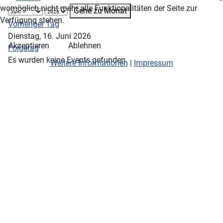
womöglich nicht mehr alle Funktionalitäten der Seite zur
Gehe zu Monat
Verfügung stehen.
Vorheriger Tag
Dienstag, 16. Juni 2026
Akzeptieren
Ablehnen
Folgetag
Es wurden keine Events gefunden
Weitere Informationen
|
Impressum