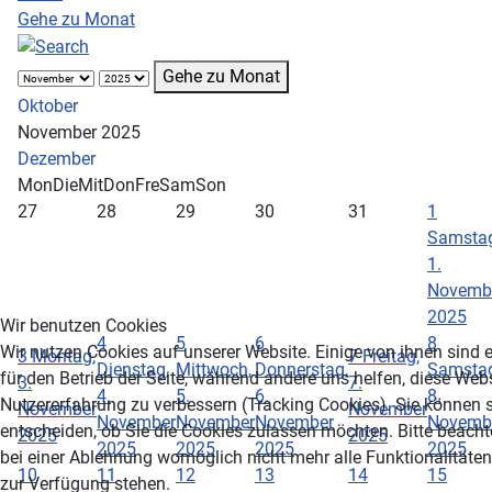
Gehe zu Monat
Gehe zu Monat
Oktober
November 2025
Dezember
Mon
Die
Mit
Don
Fre
Sam
Son
27
28
29
30
31
1
Samstag
1.
Novemb
2025
Wir benutzen Cookies
4
5
6
8
Wir nutzen Cookies auf unserer Website. Einige von ihnen sind e
3
Montag,
7
Freitag,
Dienstag,
Mittwoch,
Donnerstag,
Samstag
für den Betrieb der Seite, während andere uns helfen, diese Web
3.
7.
4.
5.
6.
8.
Nutzererfahrung zu verbessern (Tracking Cookies). Sie können s
November
November
November
November
November
Novemb
entscheiden, ob Sie die Cookies zulassen möchten. Bitte beacht
2025
2025
2025
2025
2025
2025
bei einer Ablehnung womöglich nicht mehr alle Funktionalitäten
10
11
12
13
14
15
zur Verfügung stehen.