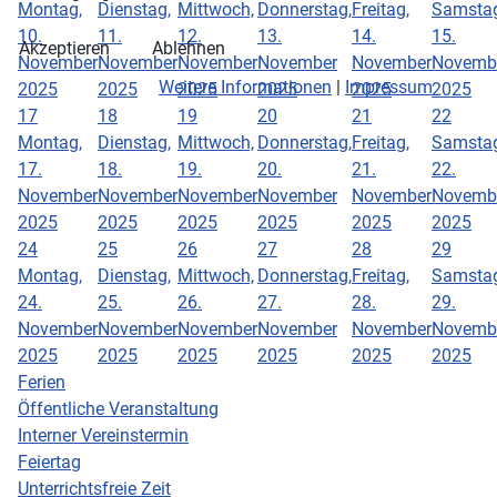
Montag,
Dienstag,
Mittwoch,
Donnerstag,
Freitag,
Samstag
10.
11.
12.
13.
14.
15.
Akzeptieren
Ablehnen
November
November
November
November
November
Novemb
Weitere Informationen
|
Impressum
2025
2025
2025
2025
2025
2025
17
18
19
20
21
22
Montag,
Dienstag,
Mittwoch,
Donnerstag,
Freitag,
Samstag
17.
18.
19.
20.
21.
22.
November
November
November
November
November
Novemb
2025
2025
2025
2025
2025
2025
24
25
26
27
28
29
Montag,
Dienstag,
Mittwoch,
Donnerstag,
Freitag,
Samstag
24.
25.
26.
27.
28.
29.
November
November
November
November
November
Novemb
2025
2025
2025
2025
2025
2025
Ferien
Öffentliche Veranstaltung
Interner Vereinstermin
Feiertag
Unterrichtsfreie Zeit