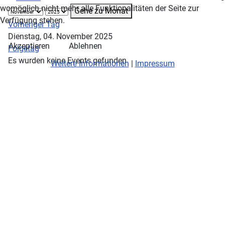
womöglich nicht mehr alle Funktionalitäten der Seite zur
Gehe zu Monat
Verfügung stehen.
Vorheriger Tag
Dienstag, 04. November 2025
Akzeptieren
Ablehnen
Folgetag
Es wurden keine Events gefunden
Weitere Informationen
|
Impressum