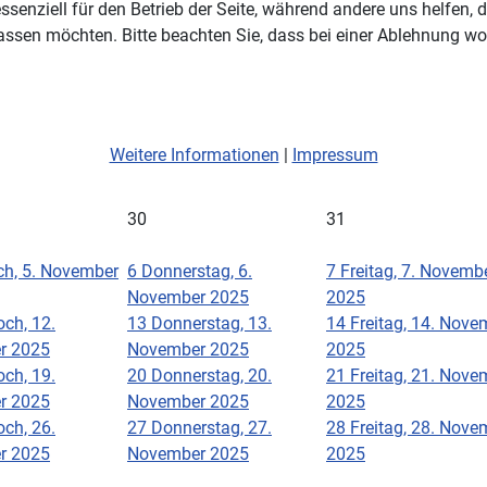
ssenziell für den Betrieb der Seite, während andere uns helfen,
assen möchten. Bitte beachten Sie, dass bei einer Ablehnung wom
Weitere Informationen
|
Impressum
30
31
ch, 5. November
6
Donnerstag, 6.
7
Freitag, 7. Novemb
November 2025
2025
ch, 12.
13
Donnerstag, 13.
14
Freitag, 14. Nove
r 2025
November 2025
2025
ch, 19.
20
Donnerstag, 20.
21
Freitag, 21. Nove
r 2025
November 2025
2025
ch, 26.
27
Donnerstag, 27.
28
Freitag, 28. Nove
r 2025
November 2025
2025