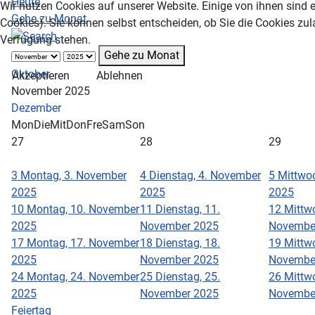
Heute
Wir nutzen Cookies auf unserer Website. Einige von ihnen sind e
Gehe zu Monat
Cookies). Sie können selbst entscheiden, ob Sie die Cookies zul
Verfügung stehen.
Gehe zu Monat
Oktober
Akzeptieren
Ablehnen
November 2025
Dezember
Mon
Die
Mit
Don
Fre
Sam
Son
27
28
29
3
Montag, 3. November
4
Dienstag, 4. November
5
Mittwo
2025
2025
2025
10
Montag, 10. November
11
Dienstag, 11.
12
Mittwo
2025
November 2025
Novembe
17
Montag, 17. November
18
Dienstag, 18.
19
Mittwo
2025
November 2025
Novembe
24
Montag, 24. November
25
Dienstag, 25.
26
Mittwo
2025
November 2025
Novembe
Feiertag