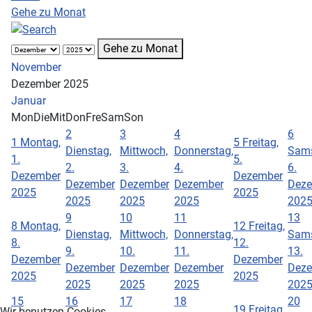
Gehe zu Monat
Gehe zu Monat
November
Dezember 2025
Januar
Mon
Die
Mit
Don
Fre
Sam
Son
2
3
4
6
1
Montag,
5
Freitag,
Dienstag,
Mittwoch,
Donnerstag,
Sams
1.
5.
2.
3.
4.
6.
Dezember
Dezember
Dezember
Dezember
Dezember
Dez
2025
2025
2025
2025
2025
202
9
10
11
13
8
Montag,
12
Freitag,
Dienstag,
Mittwoch,
Donnerstag,
Sams
8.
12.
9.
10.
11.
13.
Dezember
Dezember
Dezember
Dezember
Dezember
Dez
2025
2025
2025
2025
2025
202
15
16
17
18
20
19
Freitag,
Wir benutzen Cookies