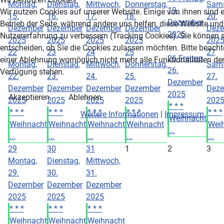
Montag,
Dienstag,
Mittwoch,
Donnerstag,
Sams
19.
Wir nutzen Cookies auf unserer Website. Einige von ihnen sind e
15.
16.
17.
18.
20.
Dezember
Betrieb der Seite, während andere uns helfen, diese Website und
Dezember
Dezember
Dezember
Dezember
Dez
2025
Nutzererfahrung zu verbessern (Tracking Cookies). Sie können s
2025
2025
2025
2025
202
entscheiden, ob Sie die Cookies zulassen möchten. Bitte beacht
22
23
24
25
27
26
Freitag,
einer Ablehnung womöglich nicht mehr alle Funktionalitäten der
Montag,
Dienstag,
Mittwoch,
Donnerstag,
Sams
26.
Verfügung stehen.
22.
23.
24.
25.
27.
Dezember
Dezember
Dezember
Dezember
Dezember
Dez
2025
Akzeptieren
Ablehnen
2025
2025
2025
2025
202
* * *
* * *
* * *
* * *
* * *
* * *
Weitere Informationen
|
Impressum
Weihnacht
Weihnacht
Weihnacht
Weihnacht
Weihnacht
Wei
...
...
...
...
...
...
29
30
31
1
2
3
Montag,
Dienstag,
Mittwoch,
29.
30.
31.
Dezember
Dezember
Dezember
2025
2025
2025
* * *
* * *
* * *
Weihnacht
Weihnacht
Weihnacht