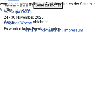
womöglich nicht mehr alle Funktionalitäten der Seite zur
Gehe zu Monat
Verfügung stehen.
Vorherige Woche
24 - 30 November, 2025
Akzeptieren
Ablehnen
Folgende Woche
Es wurden keine Events gefunden
Weitere Informationen
|
Impressum