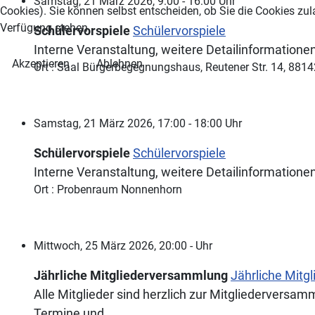
Samstag, 21 März 2026, 9:00 - 16:00 Uhr
Cookies). Sie können selbst entscheiden, ob Sie die Cookies zul
Verfügung stehen.
Schülervorspiele
Schülervorspiele
Interne Veranstaltung, weitere Detailinformationen
Akzeptieren
Ablehnen
Ort : Saal Bürgerbegegnungshaus, Reutener Str. 14, 881
Samstag, 21 März 2026, 17:00 - 18:00 Uhr
Schülervorspiele
Schülervorspiele
Interne Veranstaltung, weitere Detailinformationen
Ort : Probenraum Nonnenhorn
Mittwoch, 25 März 2026, 20:00 - Uhr
Jährliche Mitgliederversammlung
Jährliche Mit
Alle Mitglieder sind herzlich zur Mitgliederver
Termine und ...