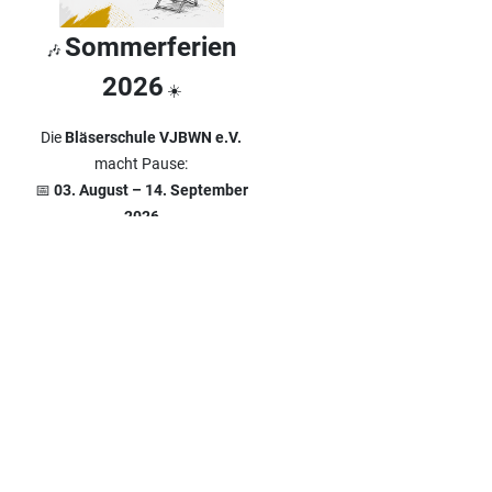
Sommerferien
🎶
2026
☀️
Die
Bläserschule VJBWN e.V.
macht Pause:
📅
03. August – 14. September
2026
Hinweis zu Unterrichtsstart im
neuen Schuljahr
KONTAKT ZU UNS
SOCIAL MEDI
Verein zur Förderung der
Folge uns auf
musikalischen
Instagram