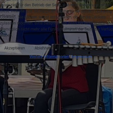
essenziell für den Betrieb der Seite, während andere uns helfen,
diese Website und die Nutzererfahrung zu verbessern (Tracking
Cookies). Sie können selbst entscheiden, ob Sie die Cookies
zulassen möchten. Bitte beachten Sie, dass bei einer Ablehnung
womöglich nicht mehr alle Funktionalitäten der Seite zur Verfü
stehen.
Akzeptieren
Ablehnen
Weitere Informationen
|
Impressum