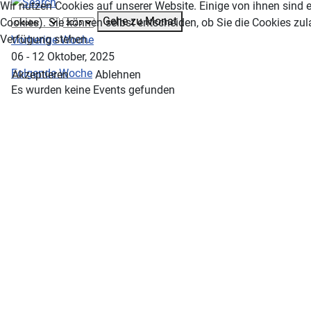
Wir nutzen Cookies auf unserer Website. Einige von ihnen sind e
Gehe zu Monat
Cookies). Sie können selbst entscheiden, ob Sie die Cookies zul
Verfügung stehen.
Vorherige Woche
06 - 12 Oktober, 2025
Folgende Woche
Akzeptieren
Ablehnen
Es wurden keine Events gefunden