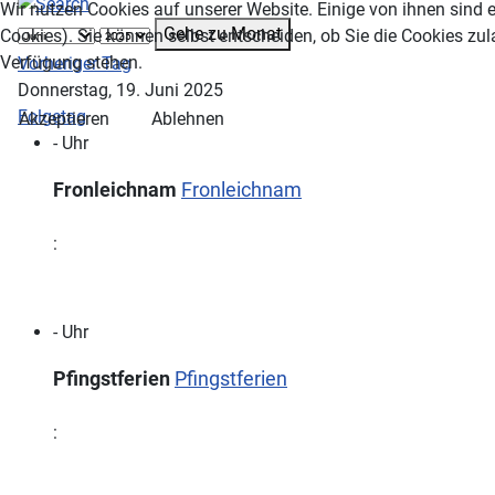
Wir nutzen Cookies auf unserer Website. Einige von ihnen sind e
Gehe zu Monat
Cookies). Sie können selbst entscheiden, ob Sie die Cookies zul
Verfügung stehen.
Vorheriger Tag
Donnerstag, 19. Juni 2025
Folgetag
Akzeptieren
Ablehnen
- Uhr
Fronleichnam
Fronleichnam
:
- Uhr
Pfingstferien
Pfingstferien
: