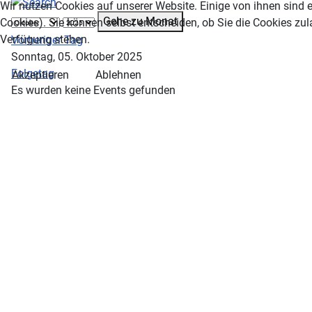
Wir nutzen Cookies auf unserer Website. Einige von ihnen sind e
Gehe zu Monat
Cookies). Sie können selbst entscheiden, ob Sie die Cookies zul
Verfügung stehen.
Vorheriger Tag
Sonntag, 05. Oktober 2025
Folgetag
Akzeptieren
Ablehnen
Es wurden keine Events gefunden