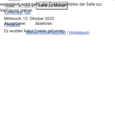
womöglich nicht mehr alle Funktionalitäten der Seite zur
Gehe zu Monat
Verfügung stehen.
Vorheriger Tag
Mittwoch, 15. Oktober 2025
Akzeptieren
Ablehnen
Folgetag
Es wurden keine Events gefunden
Weitere Informationen
|
Impressum