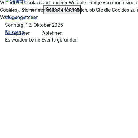
Wir nutzen Cookies auf unserer Website. Einige von ihnen sind e
Gehe zu Monat
Cookies). Sie können selbst entscheiden, ob Sie die Cookies zul
Verfügung stehen.
Vorheriger Tag
Sonntag, 12. Oktober 2025
Folgetag
Akzeptieren
Ablehnen
Es wurden keine Events gefunden